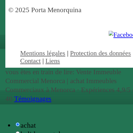
© 2025 Porta Menorquina
Mentions légales
|
Protection des données
Contact
|
Liens
vous êtes en train de lire: Vente Immeuble
Commercial Menorca | achat Immeubles
Commerciaux à Menorca ·
Expériences
4,9
/5
40
Témoignages
.
achat