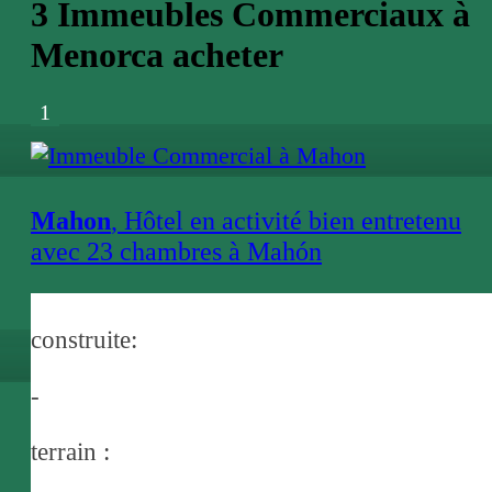
3 Immeubles Commerciaux à
Menorca acheter
1
Mahon
, Hôtel en activité bien entretenu
avec 23 chambres à Mahón
construite:
-
terrain :