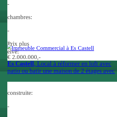
-
chambres:
-
Prix plus
élvé:
€ 2.000.000,-
Es Castell
, Local à réformer en loft avec
patio ou batir une maison de 2 étages avec
piscine Es Castell Menorca
construite:
-