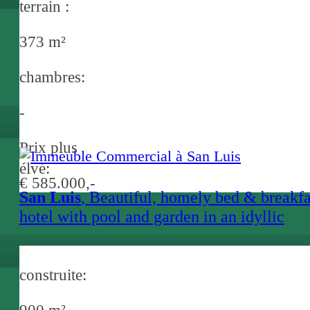
terrain :
373 m²
chambres:
-
Prix plus
élvé:
€ 585.000,-
San Luis
, Beautiful, homely bed & breakfa
hotel with pool and garden in an idyllic
location near Sant Luis
construite: